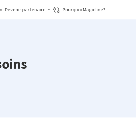
on
Devenir partenaire
Pourquoi Magicline?
Choisir la langue
soins