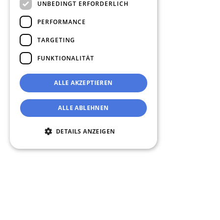
UNBEDINGT ERFORDERLICH
PERFORMANCE
TARGETING
FUNKTIONALITÄT
ALLE AKZEPTIEREN
ALLE ABLEHNEN
DETAILS ANZEIGEN
Unbedingt erforderlich
Performance
Targeting
Funktionalität
Unbedingt erforderliche Cookies ermöglichen
wesentliche Kernfunktionen der Website wie
die Benutzeranmeldung und die