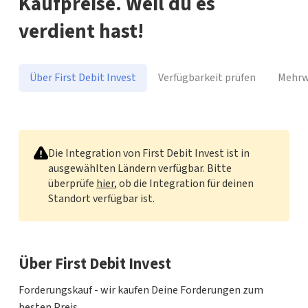
Kaufpreise. Weil du es
verdient hast!
Über First Debit Invest
Verfügbarkeit prüfen
Mehrw
First Debit Invest
Die Integration von First Debit Invest ist in
ausgewählten Ländern verfügbar. Bitte
überprüfe
hier
, ob die Integration für deinen
Standort verfügbar ist.
Über First Debit Invest
Forderungskauf - wir kaufen Deine Forderungen zum
besten Preis.