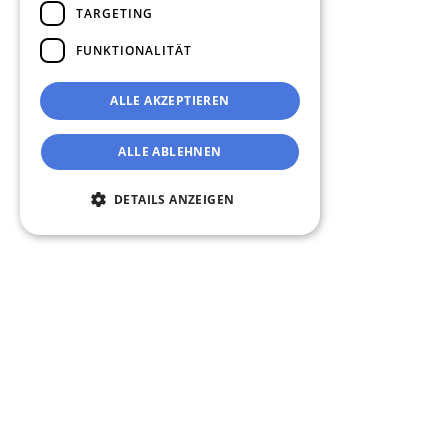
TARGETING
FUNKTIONALITÄT
ALLE AKZEPTIEREN
ALLE ABLEHNEN
DETAILS ANZEIGEN
Unbedingt erforderlich
Performance
Targeting
Funktionalität
Unbedingt erforderliche Cookies ermöglichen
wesentliche Kernfunktionen der Website wie
die Benutzeranmeldung und die
Kontoverwaltung. Ohne die unbedingt
erforderlichen Cookies kann die Website nicht
ordnungsgemäß verwendet werden.