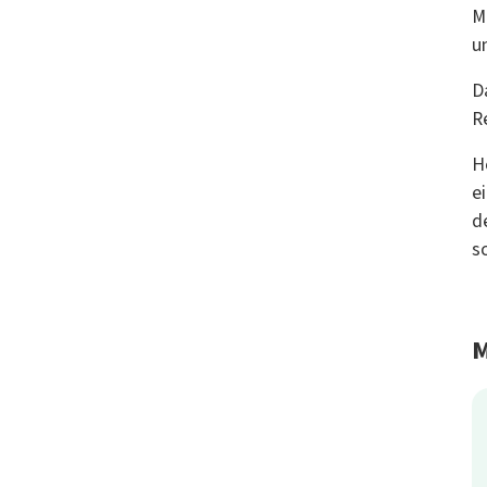
M
u
D
R
H
e
d
s
M