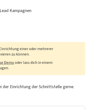
re Lead Kampagnen
e Einrichtung einer oder mehrerer
ivieren zu können.
ose Demo
oder lass dich in einem
eugen.
 der Einrichtung der Schnittstelle gerne.