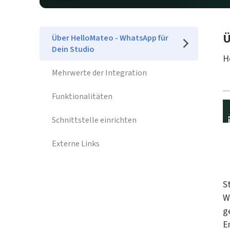
Ü
Über HelloMateo - WhatsApp für
Dein Studio
H
Mehrwerte der Integration
Funktionalitäten
Schnittstelle einrichten
Externe Links
S
W
g
E