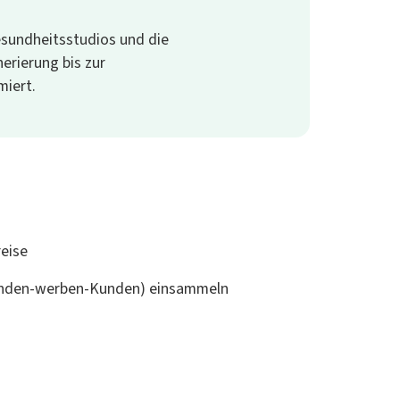
esundheitsstudios und die
erierung bis zur
miert.
eise
unden-werben-Kunden) einsammeln