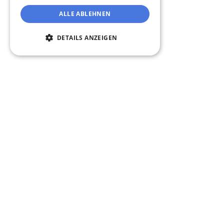
ALLE ABLEHNEN
DETAILS ANZEIGEN
Unbedingt erforderlich
Performance
Targeting
Funktionalität
Unbedingt erforderliche Cookies ermöglichen
wesentliche Kernfunktionen der Website wie
die Benutzeranmeldung und die
Kontoverwaltung. Ohne die unbedingt
erforderlichen Cookies kann die Website nicht
ordnungsgemäß verwendet werden.
Provider /
Name
Ablaufdatum
Beschreib
Domäne
_ml_rut
.magicline.com
4 Wochen 2
Cookie zur
Tage
des Namens
verwendete
Der Wert w
um die Log