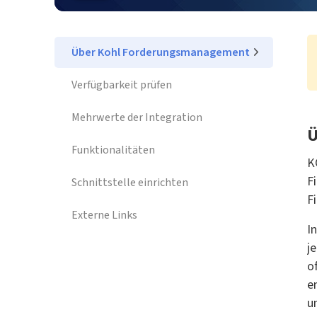
Über Kohl Forderungsmanagement
Verfügbarkeit prüfen
Mehrwerte der Integration
Ü
Funktionalitäten
K
F
Schnittstelle einrichten
F
Externe Links
I
j
o
e
u